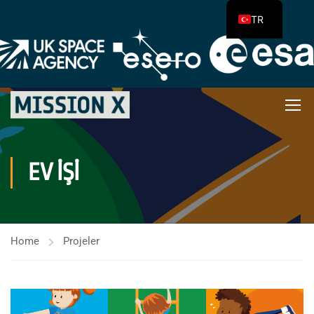
TR
EV İŞI
Home
Projeler