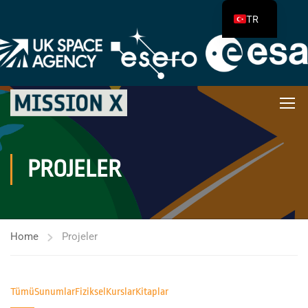
TR
PROJELER
Home
Projeler
Tümü
Sunumlar
Fiziksel
Kurslar
Kitaplar