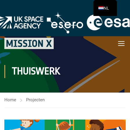
NL
THUISWERK
Home
Projecten