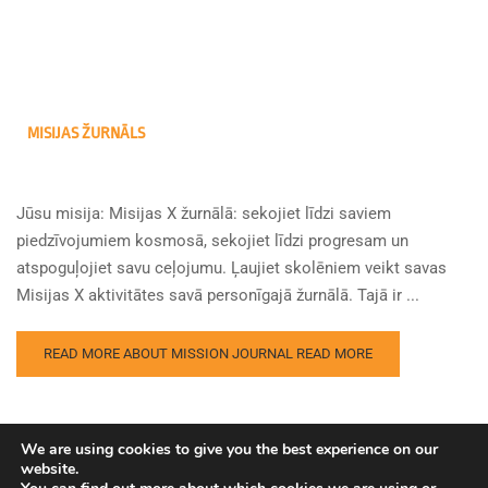
MISIJAS ŽURNĀLS
Jūsu misija: Misijas X žurnālā: sekojiet līdzi saviem
piedzīvojumiem kosmosā, sekojiet līdzi progresam un
atspoguļojiet savu ceļojumu. Ļaujiet skolēniem veikt savas
Misijas X aktivitātes savā personīgajā žurnālā. Tajā ir ...
READ MORE ABOUT MISSION JOURNAL
READ MORE
We are using cookies to give you the best experience on our
website.