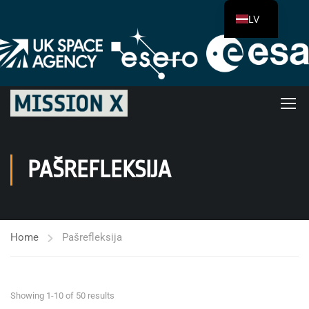
LV
PAŠREFLEKSIJA
Home
Pašrefleksija
Showing 1-10 of 50 results