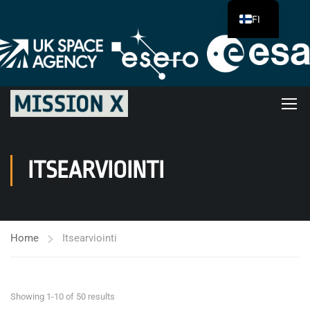
FI
ITSEARVIOINTI
Home
Itsearviointi
Showing 1-10 of 50 results