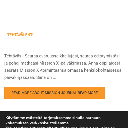
TEHTÄVÄLEHTI
Tehtäväsi: Seuraa avaruusseikkailujasi, seuraa edistymistäsi
ja pohdi matkaasi Mission X -päiväkirjassa. Anna oppilaidesi
seurata Mission X -toimintaansa omassa henkilökohtaisessa
päiväkirjassaan. Siinä on ...
READ MORE ABOUT MISSION JOURNAL
READ MORE
Käytämme evästeitä tarjotaksemme sinulle parhaan
kokemuksen verkkosivustollamme.