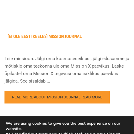
(EI OLE EESTI KEELES) MISSION JOURNAL
Teie missioon: Jälgi oma kosmoseseiklusi, jälgi edusamme ja
mõtiskle oma teekonna üle oma Mission X päevikus. Laske
õpilastel oma Mission X tegevusi oma isiklikus päevikus
jälgida. See sisaldab ...
READ MORE ABOUT MISSION JOURNAL
READ MORE
We are using cookies to give you the best experience on our
website.