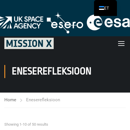
ET
ENESEREFLEKSIOON
Home
Eneserefleksioon
Showing 1-10 of 50 results