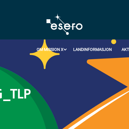
OM MISSION X
LANDINFORMASJON
AKT
G_TLP