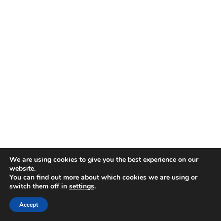
We are using cookies to give you the best experience on our
website.
You can find out more about which cookies we are using or
switch them off in
settings
.
著作権は欧州宇宙機関に帰属します。無断転載を禁じます。
Accept