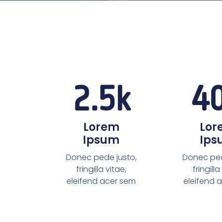
2.5
k
4
Lorem
Lor
Ipsum
Ips
Donec pede justo,
Donec ped
fringilla vitae,
fringilla
eleifend acer sem
eleifend 