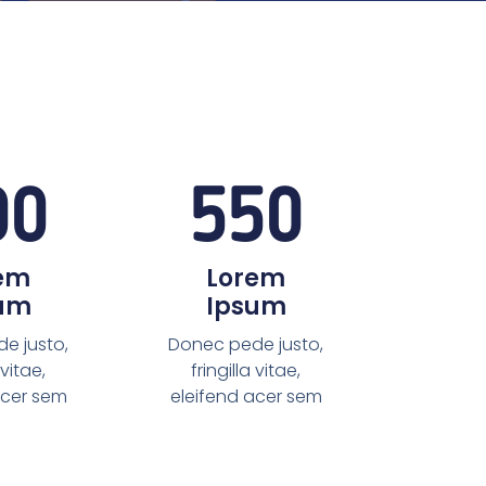
00
550
em
Lorem
um
Ipsum
e justo,
Donec pede justo,
 vitae,
fringilla vitae,
acer sem
eleifend acer sem