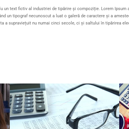
un text fictiv al industriei de tipărire și compoziție. Lorem Ipsum a 
 când un tipograf necunoscut a luat o galeră de caractere și a ameste
 a supraviețuit nu numai cinci secole, ci și saltului în tipărirea el