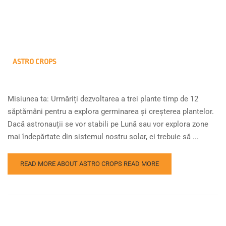
ASTRO CROPS
Misiunea ta: Urmăriți dezvoltarea a trei plante timp de 12
săptămâni pentru a explora germinarea și creșterea plantelor.
Dacă astronauții se vor stabili pe Lună sau vor explora zone
mai îndepărtate din sistemul nostru solar, ei trebuie să ...
READ MORE ABOUT ASTRO CROPS
READ MORE