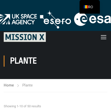
RO
PLANTE
Home
Plante
Showing 1-10 of 50 results