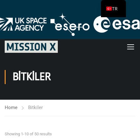
TR
BITKILER
Home
Bitkiler
Showing 1-10 of 50 results