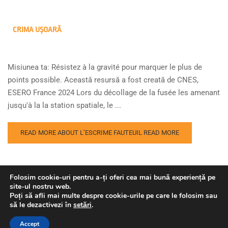
CRIMA UȘOARĂ
Misiunea ta: Résistez à la gravité pour marquer le plus de
points possible. Această resursă a fost creată de CNES,
ESERO France 2024 Lors du décollage de la fusée les amenant
jusqu'à la la station spatiale, le ...
READ MORE ABOUT L’ESCRIME FAUTEUIL
READ MORE
Folosim cookie-uri pentru a-ți oferi cea mai bună experiență pe
site-ul nostru web.
Poți să afli mai multe despre cookie-urile pe care le folosim sau
să le dezactivezi în
setări
.
Copyright © Agenția Spațială Europeană. Toate drepturile
rezervate.
Accept