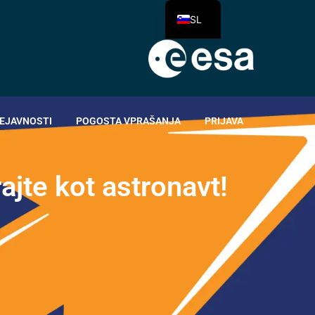
SL
EJAVNOSTI
POGOSTA VPRAŠANJA
PRIJAVA
r
a
j
t
e
k
o
t
a
s
t
r
o
n
a
v
t
!