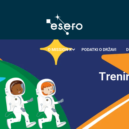
O MISSION X
PODATKI O DRŽAVI
D
T
r
e
n
i