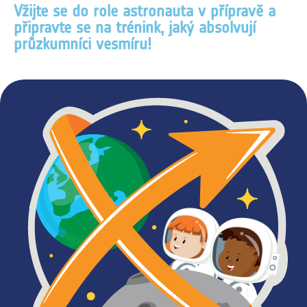
Vžijte se do role astronauta v přípravě a
připravte se na trénink, jaký absolvují
průzkumníci vesmíru!