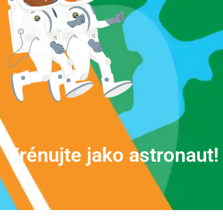
T
r
é
n
u
j
t
e
j
a
k
o
a
s
t
r
o
n
a
u
t
!