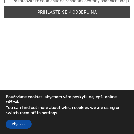
Pokračováním souhlasíte se zásadami ochrany osobních údajů
Používáme cookies, abychom vám poskytli nejlepší online
zážitek.
You can find out more about which cookies we are using or
switch them off in
settings
.
Copyright © Evropská kosmická agentura. Všechna práva
vyhrazena.
Přijmout