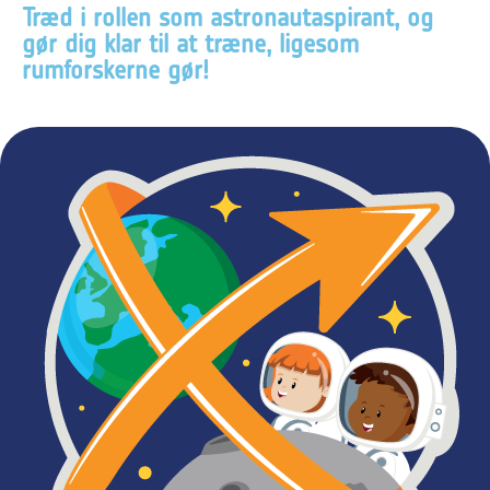
Træd i rollen som astronautaspirant, og
gør dig klar til at træne, ligesom
rumforskerne gør!