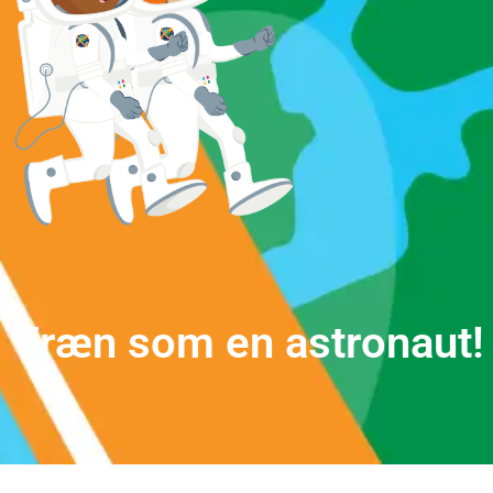
T
r
æ
n
s
o
m
e
n
a
s
t
r
o
n
a
u
t
!