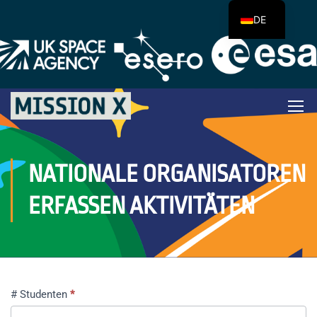
DE
NATIONALE ORGANISATOREN
ERFASSEN AKTIVITÄTEN
Massen-
# Studenten
*
Upload