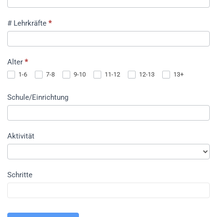
von
Aktivitäten
# Lehrkräfte
*
Alter
*
1-6
7-8
9-10
11-12
12-13
13+
Schule/Einrichtung
Aktivität
Schritte