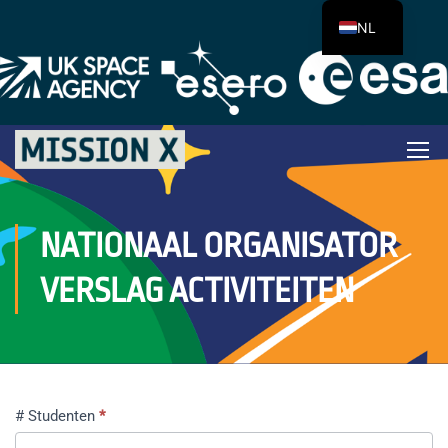
NL
NATIONAAL ORGANISATOR
VERSLAG ACTIVITEITEN
Activiteiten
# Studenten
*
in