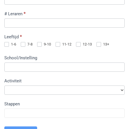
bulk
uploaden
# Leraren
*
Leeftijd
*
1-6
7-8
9-10
11-12
12-13
13+
School/Instelling
Activiteit
Stappen