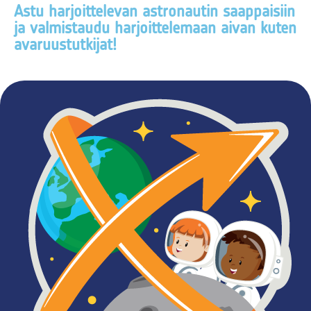
Astu harjoittelevan astronautin saappaisiin
ja valmistaudu harjoittelemaan aivan kuten
avaruustutkijat!