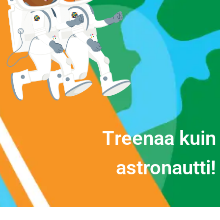
T
r
e
e
n
a
a
k
u
i
n
a
s
t
r
o
n
a
u
t
t
i
!