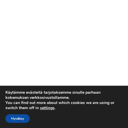
Käytämme evästeitä tarjotaksemme sinulle parhaan
kokemuksen verkkosivustollamme.
You can find out more about which cookies we are using or
switch them off in
settings
.
Copyright © Euroopan avaruusjärjestö. Kaikki oikeudet
pidätetään.
Hyväksy