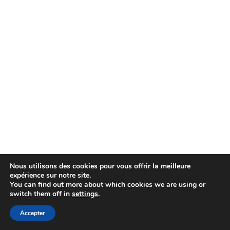
Nous utilisons des cookies pour vous offrir la meilleure
expérience sur notre site.
You can find out more about which cookies we are using or
switch them off in
settings
.
Copyright © Agence spatiale européenne. Tous droits
réservés.
Accepter