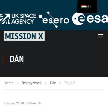
HU
DÁN
Home
Bejegyzések
Dán
Page 3
Showing 21-30 of 50 results