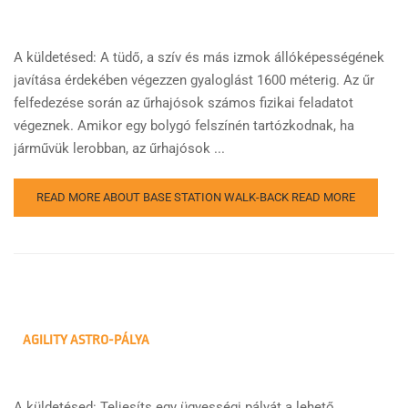
A küldetésed: A tüdő, a szív és más izmok állóképességének
javítása érdekében végezzen gyaloglást 1600 méterig. Az űr
felfedezése során az űrhajósok számos fizikai feladatot
végeznek. Amikor egy bolygó felszínén tartózkodnak, ha
járművük lerobban, az űrhajósok ...
READ MORE ABOUT BASE STATION WALK-BACK
READ MORE
AGILITY ASTRO-PÁLYA
A küldetésed: Teljesíts egy ügyességi pályát a lehető