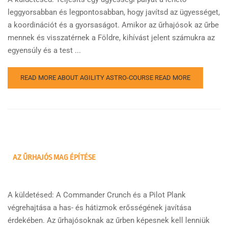
leggyorsabban és legpontosabban, hogy javítsd az ügyességet,
a koordinációt és a gyorsaságot. Amikor az űrhajósok az űrbe
mennek és visszatérnek a Földre, kihívást jelent számukra az
egyensúly és a test ...
READ MORE ABOUT AGILITY ASTRO-COURSE
READ MORE
AZ ŰRHAJÓS MAG ÉPÍTÉSE
A küldetésed: A Commander Crunch és a Pilot Plank
végrehajtása a has- és hátizmok erősségének javítása
érdekében. Az űrhajósoknak az űrben képesnek kell lenniük