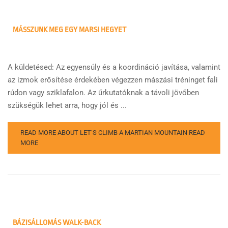
MÁSSZUNK MEG EGY MARSI HEGYET
A küldetésed: Az egyensúly és a koordináció javítása, valamint
az izmok erősítése érdekében végezzen mászási tréninget fali
rúdon vagy sziklafalon. Az űrkutatóknak a távoli jövőben
szükségük lehet arra, hogy jól és ...
READ MORE ABOUT LET’S CLIMB A MARTIAN MOUNTAIN
READ
MORE
BÁZISÁLLOMÁS WALK-BACK