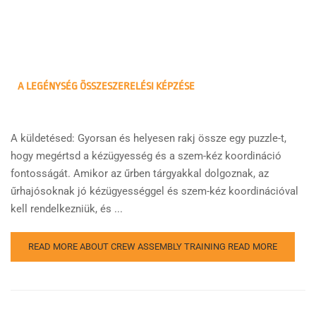
A LEGÉNYSÉG ÖSSZESZERELÉSI KÉPZÉSE
A küldetésed: Gyorsan és helyesen rakj össze egy puzzle-t,
hogy megértsd a kézügyesség és a szem-kéz koordináció
fontosságát. Amikor az űrben tárgyakkal dolgoznak, az
űrhajósoknak jó kézügyességgel és szem-kéz koordinációval
kell rendelkezniük, és ...
READ MORE ABOUT CREW ASSEMBLY TRAINING
READ MORE