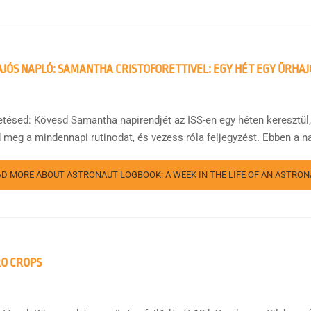
JÓS NAPLÓ: SAMANTHA CRISTOFORETTIVEL: EGY HÉT EGY ŰRHA
etésed: Kövesd Samantha napirendjét az ISS-en egy héten keresztül, 
d meg a mindennapi rutinodat, és vezess róla feljegyzést. Ebben a n
AD MORE ABOUT ASTRONAUT LOGBOOK: A WEEK IN THE LIFE OF AN ASTR
O CROPS