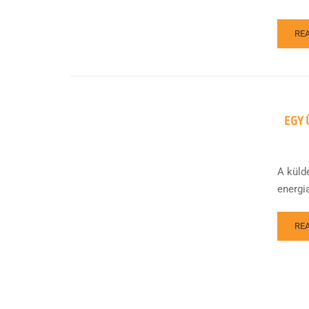
RE
EGY 
A küld
energi
RE