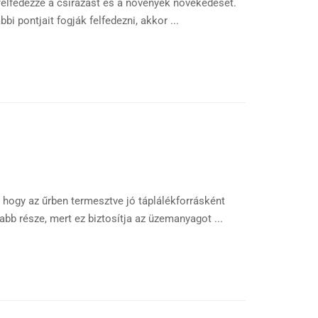
felfedezze a csírázást és a növények növekedését.
 pontjait fogják felfedezni, akkor ...
 hogy az űrben termesztve jó táplálékforrásként
bb része, mert ez biztosítja az üzemanyagot ...