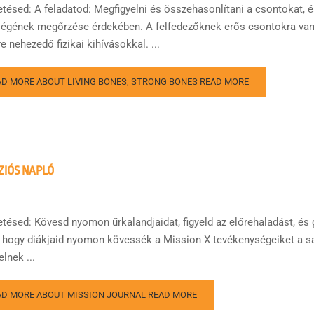
etésed: A feladatod: Megfigyelni és összehasonlítani a csontokat, 
égének megőrzése érdekében. A felfedezőknek erős csontokra van 
e nehezedő fizikai kihívásokkal. ...
AD MORE ABOUT LIVING BONES, STRONG BONES
READ MORE
ZIÓS NAPLÓ
etésed: Kövesd nyomon űrkalandjaidat, figyeld az előrehaladást, és
 hogy diákjaid nyomon kövessék a Mission X tevékenységeiket a s
lnek ...
AD MORE ABOUT MISSION JOURNAL
READ MORE