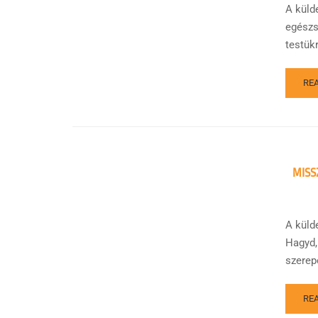
A küld
egészs
testükr
RE
MISS
A küld
Hagyd,
szerepe
RE