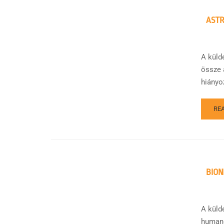
AST
A küld
össze 
hiányo
RE
BION
A küld
humano