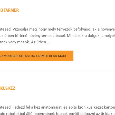
RO FARMER
etésed: Vizsgálja meg, hogy mely tényezők befolyásolják a növénye
az űrben történő növénytermesztéssel. Mindazok a dolgok, amelyek
znak vagy mások. Az űrben ...
AD MORE ABOUT ASTRO FARMER
READ MORE
IKUS KÉZ
etésed: Fedezd fel a kéz anatómiáját, és építs bionikus kezet kart
id robotokból álló legénységek fognak együtt dolgozni az űr kiakná