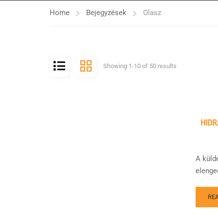
Home
Bejegyzések
Olasz
Showing 1-10 of 50 results
HIDR
A külde
elenge
RE