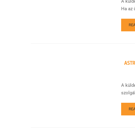
A küld
Ha az 
RE
ASTR
A küld
szolgá
RE