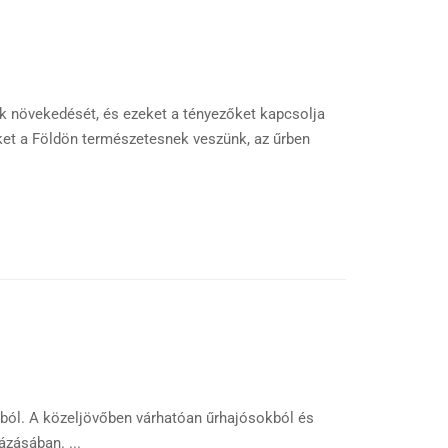
k növekedését, és ezeket a tényezőket kapcsolja
et a Földön természetesnek veszünk, az űrben
onból. A közeljövőben várhatóan űrhajósokból és
zásában. ...