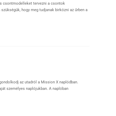
és csontmodelleket tervezni a csontok
szükségük, hogy meg tudjanak birkózni az űrben a
 gondolkodj az utadról a Mission X naplódban.
aját személyes naplójukban. A naplóban