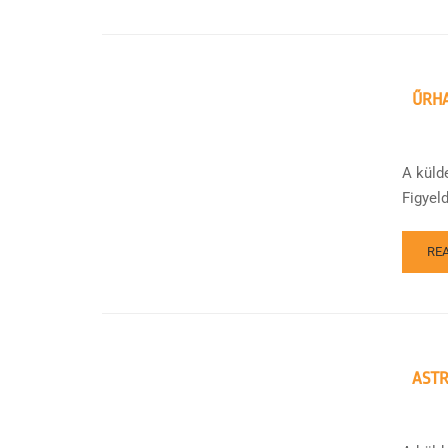
ŰRHA
A küld
Figyel
RE
ASTR