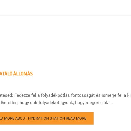
ATÁLÓ ÁLLOMÁS
tésed: Fedezze fel a folyadékpótlás fontosságát és ismerje fel a kis
dhetetlen, hogy sok folyadékot igyunk, hogy megőrizzük ...
AD MORE ABOUT HYDRATION STATION
READ MORE