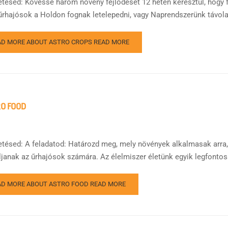
etésed: Kövesse három növény fejlődését 12 héten keresztül, hogy 
űrhajósok a Holdon fognak letelepedni, vagy Naprendszerünk távolabbi
AD MORE ABOUT ASTRO CROPS
READ MORE
O FOOD
etésed: A feladatod: Határozd meg, mely növények alkalmasak arra,
ljanak az űrhajósok számára. Az élelmiszer életünk egyik legfontosa
AD MORE ABOUT ASTRO FOOD
READ MORE