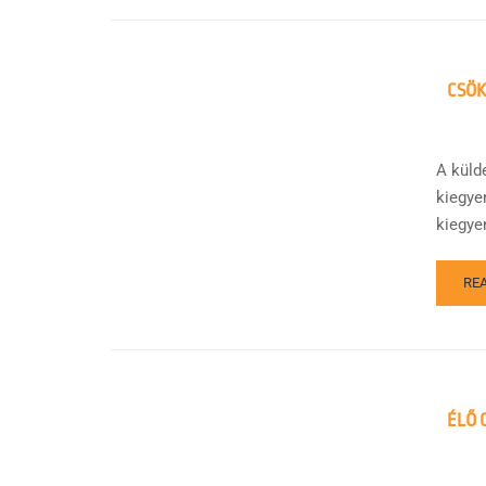
CSÖK
A küld
kiegye
kiegyen
RE
ÉLŐ 