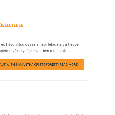
JÓS ÉLETÉBEN
és hasonlítsd össze a napi feladatait a tiéddel.
aplós tevékenységkészletben a tanulók ...
ONAUT WITH SAMANTHA CRISTOFORETTI
READ MORE