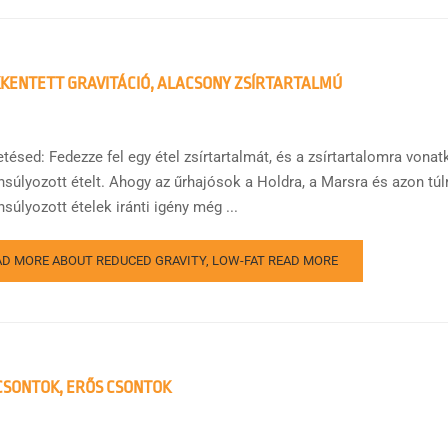
KENTETT GRAVITÁCIÓ, ALACSONY ZSÍRTARTALMÚ
etésed: Fedezze fel egy étel zsírtartalmát, és a zsírtartalomra vona
nsúlyozott ételt. Ahogy az űrhajósok a Holdra, a Marsra és azon túl
súlyozott ételek iránti igény még ...
AD MORE ABOUT REDUCED GRAVITY, LOW-FAT
READ MORE
CSONTOK, ERŐS CSONTOK