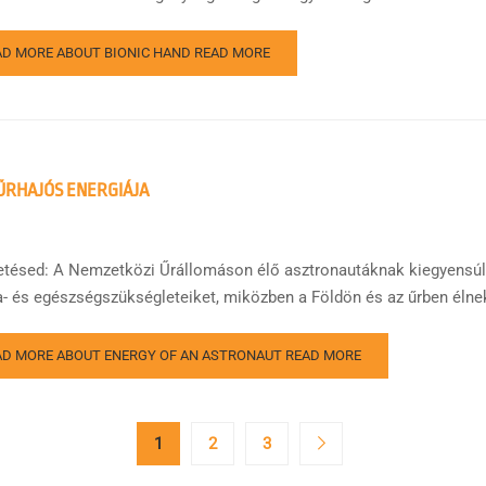
AD MORE ABOUT BIONIC HAND
READ MORE
ŰRHAJÓS ENERGIÁJA
etésed: A Nemzetközi Űrállomáson élő asztronautáknak kiegyensúly
a- és egészségszükségleteiket, miközben a Földön és az űrben élnek
AD MORE ABOUT ENERGY OF AN ASTRONAUT
READ MORE
1
2
3