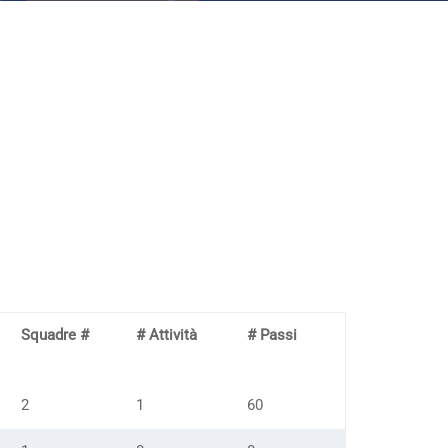
Squadre #
# Attività
# Passi
2
1
60