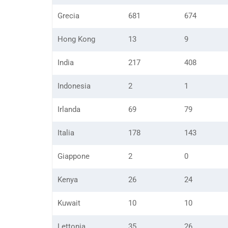
Grecia
681
674
Hong Kong
13
9
India
217
408
Indonesia
2
1
Irlanda
69
79
Italia
178
143
Giappone
2
0
Kenya
26
24
Kuwait
10
10
Lettonia
35
26