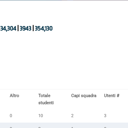
34,304
|
3943
|
354,130
Altro
Totale
Capi squadra
Utenti #
studenti
0
10
2
3