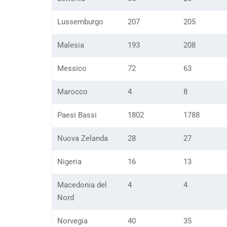
Lussemburgo
207
205
Malesia
193
208
Messico
72
63
Marocco
4
8
Paesi Bassi
1802
1788
Nuova Zelanda
28
27
Nigeria
16
13
Macedonia del
4
4
Nord
Norvegia
40
35