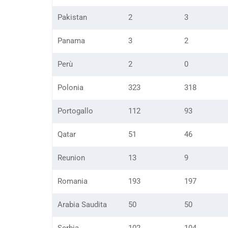
Pakistan
2
3
Panama
3
2
Perù
2
0
Polonia
323
318
Portogallo
112
93
Qatar
51
46
Reunion
13
9
Romania
193
197
Arabia Saudita
50
50