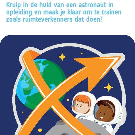
Kruip in de huid van een astronaut in
opleiding en maak je klaar om te trainen
zoals ruimteverkenners dat doen!