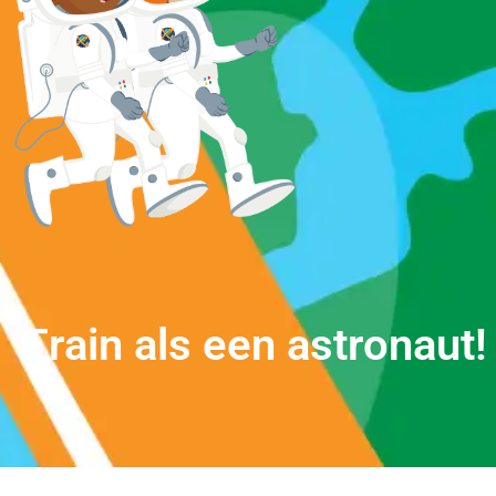
T
r
a
i
n
a
l
s
e
e
n
a
s
t
r
o
n
a
u
t
!