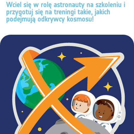
Wciel się w rolę astronauty na szkoleniu i
przygotuj się na treningi takie, jakich
podejmują odkrywcy kosmosu!