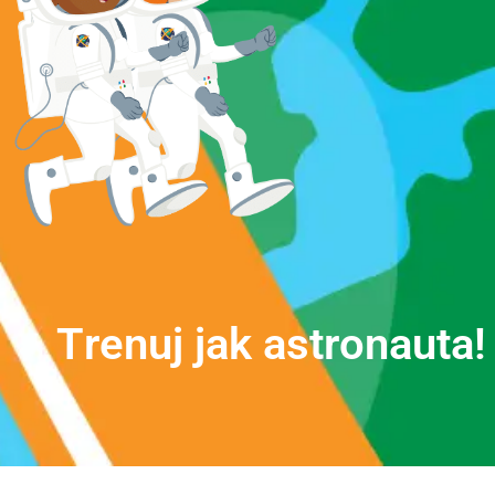
T
r
e
n
u
j
j
a
k
a
s
t
r
o
n
a
u
t
a
!