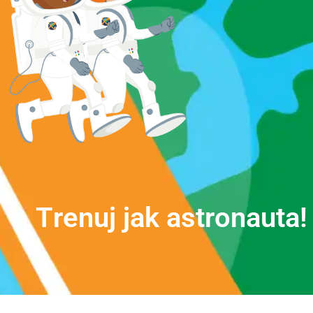
T
r
e
n
u
j
j
a
k
a
s
t
r
o
n
a
u
t
a
!