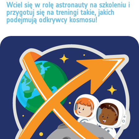
Wciel się w rolę astronauty na szkoleniu i
przygotuj się na treningi takie, jakich
podejmują odkrywcy kosmosu!