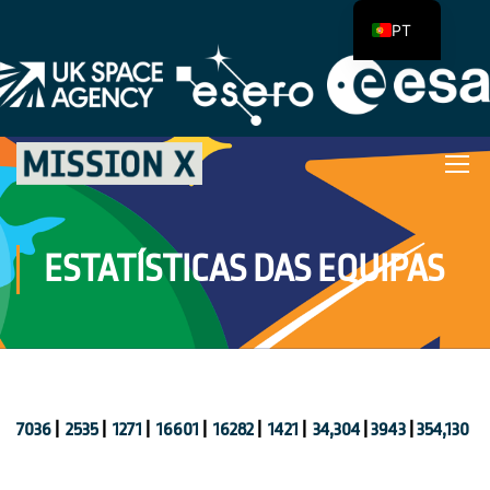
PT
ESTATÍSTICAS DAS EQUIPAS
7036
|
2535
|
1271
|
16601
|
16282
|
1421
|
34,304
|
3943
|
354,130