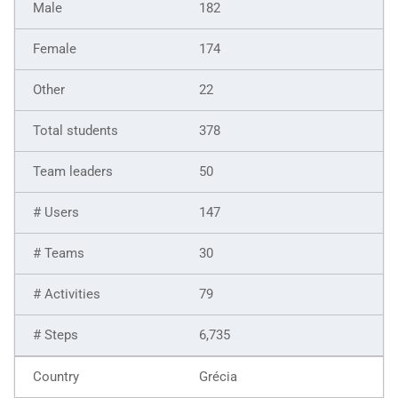
182
174
22
378
50
147
30
79
6,735
Grécia