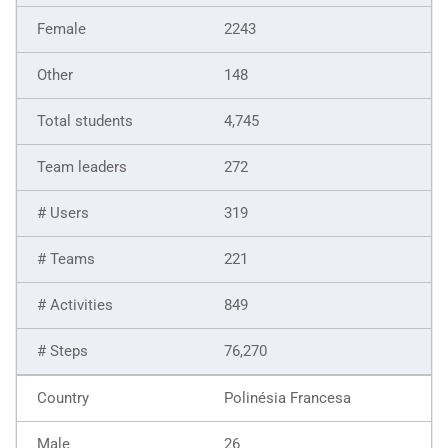
2243
148
4,745
272
319
221
849
76,270
Polinésia Francesa
26