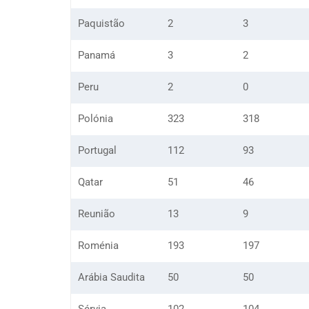
Paquistão
2
3
Panamá
3
2
Peru
2
0
Polónia
323
318
Portugal
112
93
Qatar
51
46
Reunião
13
9
Roménia
193
197
Arábia Saudita
50
50