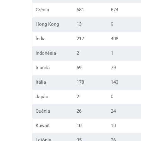
Grécia
681
674
Hong Kong
13
9
Índia
217
408
Indonésia
2
1
Irlanda
69
79
Itália
178
143
Japão
2
0
Quênia
26
24
Kuwait
10
10
Letónia
35
26