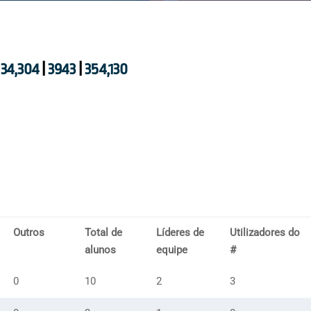
34,304
|
3943
|
354,130
Outros
Total de
Líderes de
Utilizadores do
alunos
equipe
#
0
10
2
3