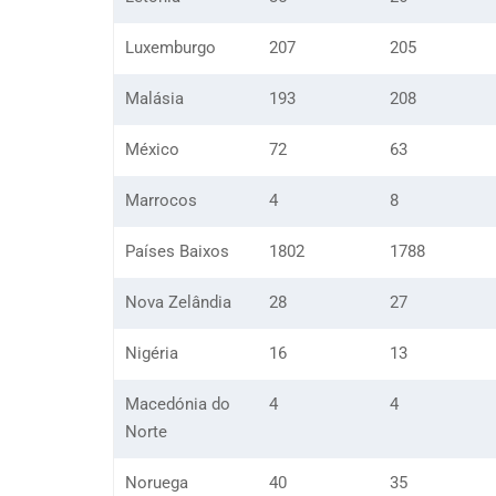
Luxemburgo
207
205
Malásia
193
208
México
72
63
Marrocos
4
8
Países Baixos
1802
1788
Nova Zelândia
28
27
Nigéria
16
13
Macedónia do
4
4
Norte
Noruega
40
35