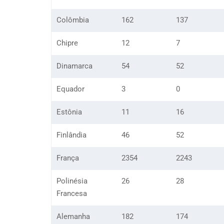
Colômbia
162
137
Chipre
12
7
Dinamarca
54
52
Equador
3
0
Estônia
11
16
Finlândia
46
52
França
2354
2243
Polinésia
26
28
Francesa
Alemanha
182
174