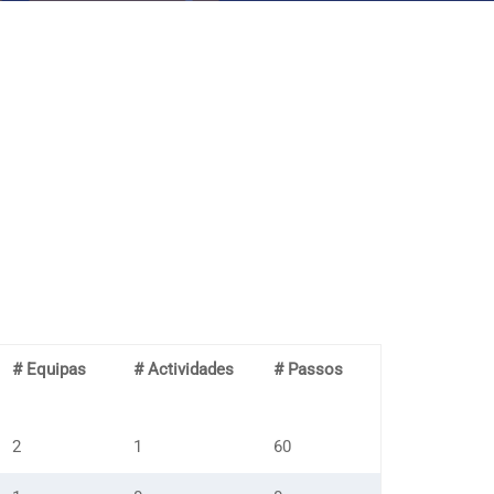
# Equipas
# Actividades
# Passos
2
1
60