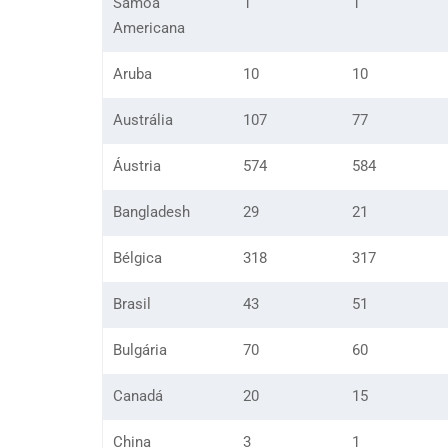
Samoa
1
1
Americana
Aruba
10
10
Austrália
107
77
Áustria
574
584
Bangladesh
29
21
Bélgica
318
317
Brasil
43
51
Bulgária
70
60
Canadá
20
15
China
3
1