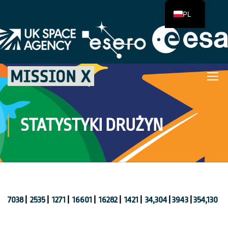
PL
STATYSTYKI DRUŻYN
7038
|
2535
|
1271
|
16601
|
16282
|
1421
|
34,304
|
3943
|
354,130