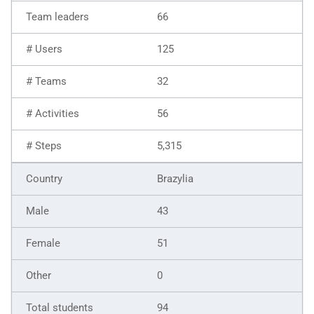
66
125
32
56
5,315
Brazylia
43
51
0
94