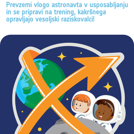
Prevzemi vlogo astronavta v usposabljanju
in se pripravi na trening, kakršnega
opravljajo vesoljski raziskovalci!