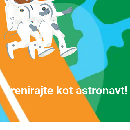
T
r
e
n
i
r
a
j
t
e
k
o
t
a
s
t
r
o
n
a
v
t
!