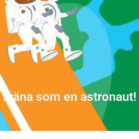
T
r
ä
n
a
s
o
m
e
n
a
s
t
r
o
n
a
u
t
!