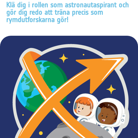
Klä dig i rollen som astronautaspirant och
gör dig redo att träna precis som
rymdutforskarna gör!