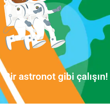
B
i
r
a
s
t
r
o
n
o
t
g
i
b
i
ç
a
l
ı
ş
ı
n
!