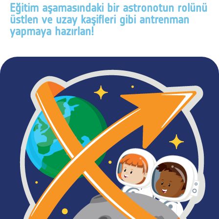
Eğitim aşamasındaki bir astronotun rolünü
üstlen ve uzay kaşifleri gibi antrenman
yapmaya hazırlan!