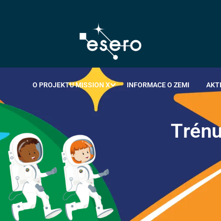
O PROJEKTU MISSION X
INFORMACE O ZEMI
AKT
T
r
é
n