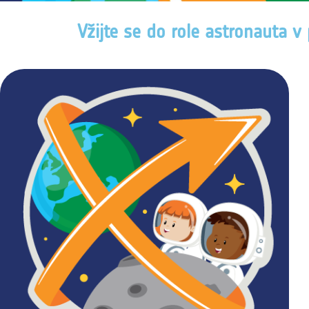
Vžijte se do role astronauta v