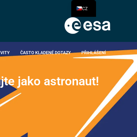
CZ
IVITY
ČASTO KLADENÉ DOTAZY
PŘIHLÁŠENÍ
u
j
t
e
j
a
k
o
a
s
t
r
o
n
a
u
t
!