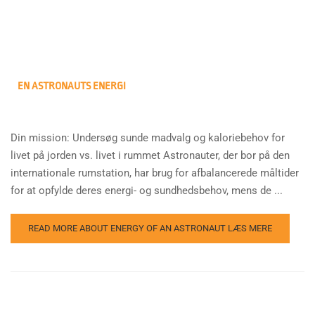
EN ASTRONAUTS ENERGI
Din mission: Undersøg sunde madvalg og kaloriebehov for
livet på jorden vs. livet i rummet Astronauter, der bor på den
internationale rumstation, har brug for afbalancerede måltider
for at opfylde deres energi- og sundhedsbehov, mens de ...
READ MORE ABOUT ENERGY OF AN ASTRONAUT
LÆS MERE