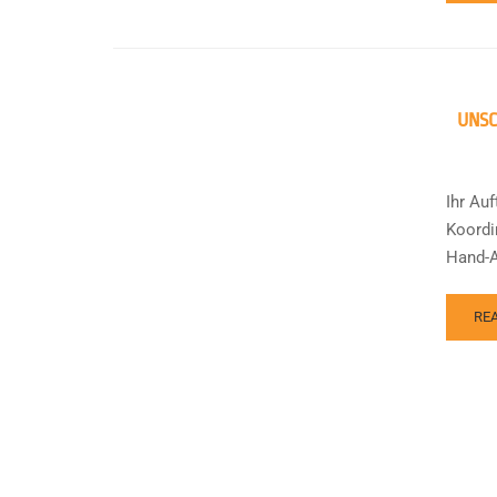
UNSC
Ihr Au
Koordi
Hand-A
RE