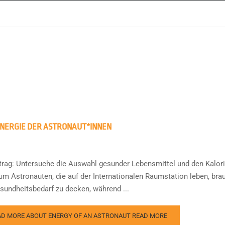
ENERGIE DER ASTRONAUT*INNEN
ftrag: Untersuche die Auswahl gesunder Lebensmittel und den Kalori
um Astronauten, die auf der Internationalen Raumstation leben, br
sundheitsbedarf zu decken, während ...
AD MORE ABOUT ENERGY OF AN ASTRONAUT
READ MORE