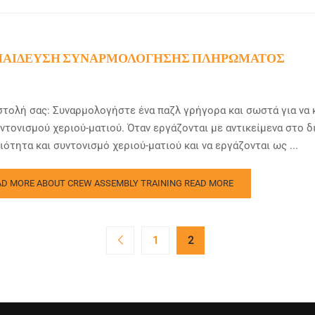
ΠΑΊΔΕΥΣΗ ΣΥΝΑΡΜΟΛΌΓΗΣΗΣ ΠΛΗΡΏΜΑΤΟΣ
τολή σας: Συναρμολογήστε ένα παζλ γρήγορα και σωστά για να 
ντονισμού χεριού-ματιού. Όταν εργάζονται με αντικείμενα στο δ
ιότητα και συντονισμό χεριού-ματιού και να εργάζονται ως ...
AD MORE ABOUT CREW ASSEMBLY TRAINING
READ MORE
1
2