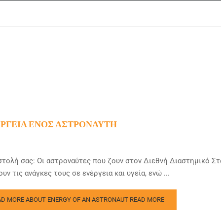
ΡΓΕΙΑ ΕΝΌΣ ΑΣΤΡΟΝΑΎΤΗ
τολή σας: Οι αστροναύτες που ζουν στον Διεθνή Διαστημικό Στ
υν τις ανάγκες τους σε ενέργεια και υγεία, ενώ ...
AD MORE ABOUT ENERGY OF AN ASTRONAUT
READ MORE