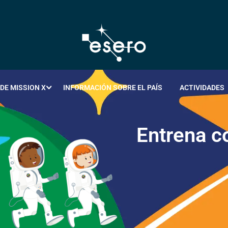
DE MISSION X
INFORMACIÓN SOBRE EL PAÍS
ACTIVIDADES
E
n
t
r
e
n
a
c