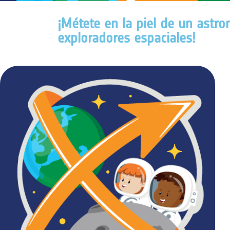
¡Métete en la piel de un astr
exploradores espaciales!