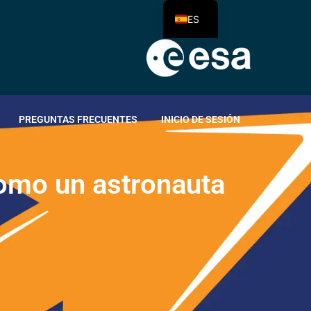
ES
PREGUNTAS FRECUENTES
INICIO DE SESIÓN
o
m
o
u
n
a
s
t
r
o
n
a
u
t
a