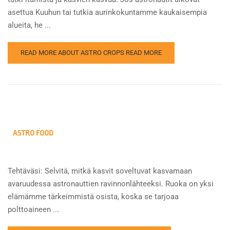
asettua Kuuhun tai tutkia aurinkokuntamme kaukaisempia
alueita, he ...
READ MORE ABOUT ASTRO CROPS
READ MORE
ASTRO FOOD
Tehtäväsi: Selvitä, mitkä kasvit soveltuvat kasvamaan
avaruudessa astronauttien ravinnonlähteeksi. Ruoka on yksi
elämämme tärkeimmistä osista, koska se tarjoaa
polttoaineen ...