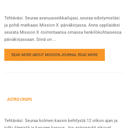
Tehtäväsi: Seuraa avaruusseikkailujasi, seuraa edistymistäsi
ja pohdi matkaasi Mission X -päiväkirjassa. Anna oppilaidesi
seurata Mission X -toimintaansa omassa henkilökohtaisessa
päiväkirjassaan. Siinä on ...
READ MORE ABOUT MISSION JOURNAL
READ MORE
ASTRO CROPS
Tehtäväsi: Seuraa kolmen kasvin kehitystä 12 viikon ajan ja
tutki itämistä ja kasvien kasvua. Jos astronautit aikovat