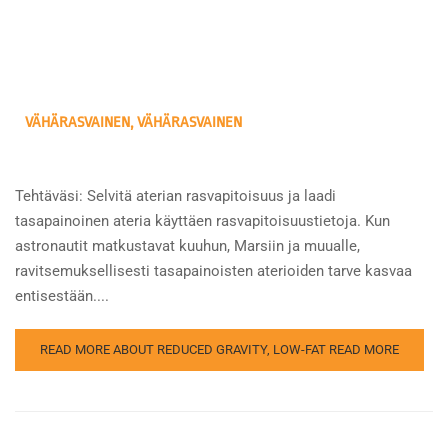
VÄHÄRASVAINEN, VÄHÄRASVAINEN
Tehtäväsi: Selvitä aterian rasvapitoisuus ja laadi
tasapainoinen ateria käyttäen rasvapitoisuustietoja. Kun
astronautit matkustavat kuuhun, Marsiin ja muualle,
ravitsemuksellisesti tasapainoisten aterioiden tarve kasvaa
entisestään....
READ MORE ABOUT REDUCED GRAVITY, LOW-FAT
READ MORE