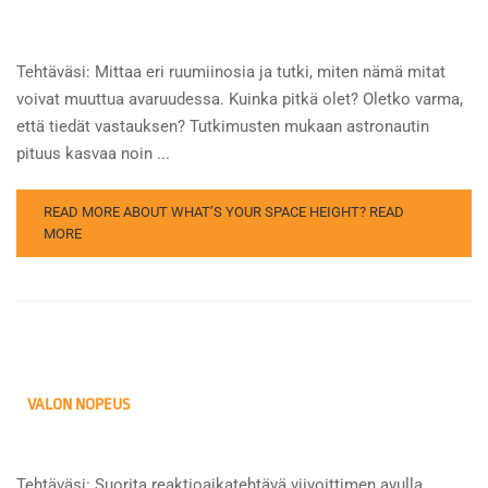
Tehtäväsi: Mittaa eri ruumiinosia ja tutki, miten nämä mitat
voivat muuttua avaruudessa. Kuinka pitkä olet? Oletko varma,
että tiedät vastauksen? Tutkimusten mukaan astronautin
pituus kasvaa noin ...
READ MORE ABOUT WHAT’S YOUR SPACE HEIGHT?
READ
MORE
VALON NOPEUS
Tehtäväsi: Suorita reaktioaikatehtävä viivoittimen avulla