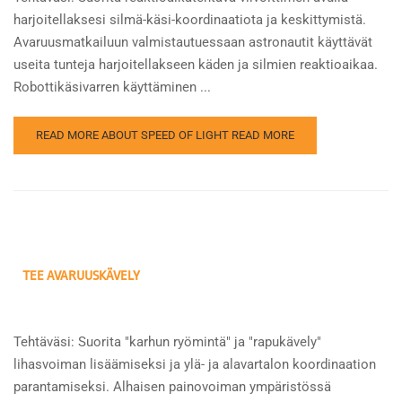
harjoitellaksesi silmä-käsi-koordinaatiota ja keskittymistä.
Avaruusmatkailuun valmistautuessaan astronautit käyttävät
useita tunteja harjoitellakseen käden ja silmien reaktioaikaa.
Robottikäsivarren käyttäminen ...
READ MORE ABOUT SPEED OF LIGHT
READ MORE
TEE AVARUUSKÄVELY
Tehtäväsi: Suorita "karhun ryömintä" ja "rapukävely"
lihasvoiman lisäämiseksi ja ylä- ja alavartalon koordinaation
parantamiseksi. Alhaisen painovoiman ympäristössä