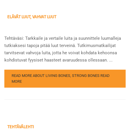
ELÄVÄT LUUT, VAHVAT LUUT
Tehtäväsi: Tarkkaile ja vertaile luita ja suunnittele luumalleja
tutkiaksesi tapoja pitää luut terveinä. Tutkimusmatkailijat
tarvitsevat vahvoja luita, jotta he voivat kohdata kehoonsa
kohdistuvat fyysiset haasteet avaruudessa ollessaan. ...
READ MORE ABOUT LIVING BONES, STRONG BONES
READ
MORE
TEHTÄVÄLEHTI