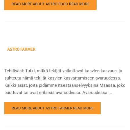
READ MORE ABOUT ASTRO FOOD
READ MORE
ASTRO FARMER
Tehtäväsi: Tutki, mitkä tekijät vaikuttavat kasvien kasvuun, ja
suhteuta nämä tekijät kasvien kasvattamiseen avaruudessa.
Kaikki asiat, joita pidämme itsestäänselvyyksinä Maassa, joko
puuttuvat tai ovat erilaisia avaruudessa. Avaruudessa ...
READ MORE ABOUT ASTRO FARMER
READ MORE