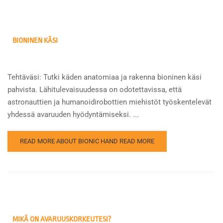
BIONINEN KÄSI
Tehtäväsi: Tutki käden anatomiaa ja rakenna bioninen käsi
pahvista. Lähitulevaisuudessa on odotettavissa, että
astronauttien ja humanoidirobottien miehistöt työskentelevät
yhdessä avaruuden hyödyntämiseksi. ...
READ MORE ABOUT BIONIC HAND
READ MORE
MIKÄ ON AVARUUSKORKEUTESI?