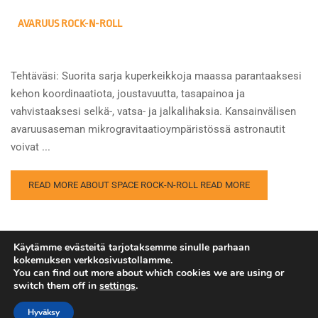
AVARUUS ROCK-N-ROLL
Tehtäväsi: Suorita sarja kuperkeikkoja maassa parantaaksesi
kehon koordinaatiota, joustavuutta, tasapainoa ja
vahvistaaksesi selkä-, vatsa- ja jalkalihaksia. Kansainvälisen
avaruusaseman mikrogravitaatioympäristössä astronautit
voivat ...
READ MORE ABOUT SPACE ROCK-N-ROLL
READ MORE
Käytämme evästeitä tarjotaksemme sinulle parhaan
kokemuksen verkkosivustollamme.
You can find out more about which cookies we are using or
switch them off in
settings
.
Copyright © Euroopan avaruusjärjestö. Kaikki oikeudet
pidätetään.
Hyväksy