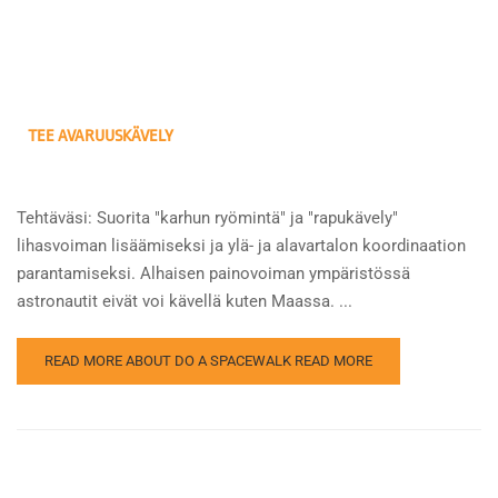
TEE AVARUUSKÄVELY
Tehtäväsi: Suorita "karhun ryömintä" ja "rapukävely"
lihasvoiman lisäämiseksi ja ylä- ja alavartalon koordinaation
parantamiseksi. Alhaisen painovoiman ympäristössä
astronautit eivät voi kävellä kuten Maassa. ...
READ MORE ABOUT DO A SPACEWALK
READ MORE