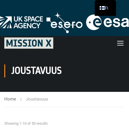
FI
JOUSTAVUUS
Home
Joustavuus
Showing 1-10 of 50 results