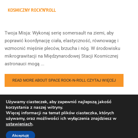
KOSMICZNY ROCK'N'ROLL
Twoja Misja: Wykonaj serię somersault na ziemi, aby
poprawić koordynację ciała, elastyczność, równowagę i
wzmocnić mięśnie pleców, brzucha i nóg. W środowisku
mikrograwitacji na Międzynarodowej Stacji Kosmicznej
astronauci mogą ...
READ MORE ABOUT SPACE ROCK-N-ROLL
CZYTAJ WIĘCEJ
Używamy ciasteczek, aby zapewnić najlepszą jakość
korzystania z naszej witryny.
Więcej informacji na temat plików ciasteczka, których
używamy, oraz możliwości ich wyłączenia znajdziesz w
ustawieniach
.
Copyright © Europejska Agencja Kosmiczna. Wszelkie prawa
zastrzeżone.
Akceptuję