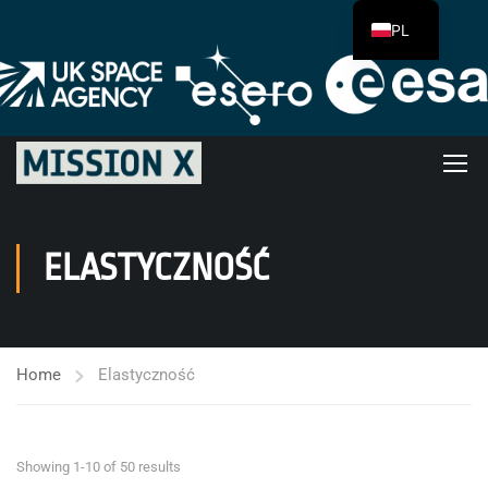
PL
ELASTYCZNOŚĆ
Home
Elastyczność
Showing 1-10 of 50 results