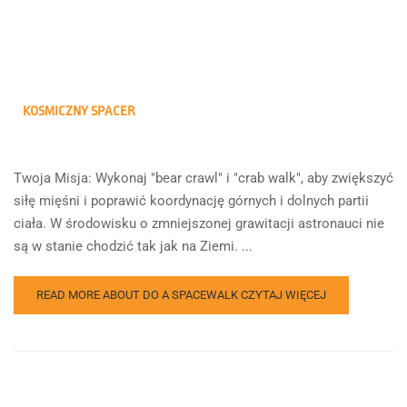
KOSMICZNY SPACER
Twoja Misja: Wykonaj "bear crawl" i "crab walk", aby zwiększyć
siłę mięśni i poprawić koordynację górnych i dolnych partii
ciała. W środowisku o zmniejszonej grawitacji astronauci nie
są w stanie chodzić tak jak na Ziemi. ...
READ MORE ABOUT DO A SPACEWALK
CZYTAJ WIĘCEJ