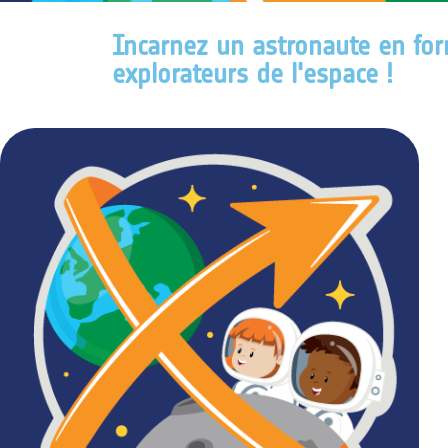
Incarnez un astronaute en for
explorateurs de l'espace !