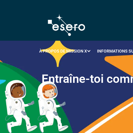
À PROPOS DE MISSION X
INFORMATIONS SU
E
n
t
r
a
î
n
e
-
t
o
i
c
o
m