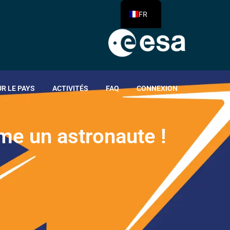
FR
R LE PAYS
ACTIVITÉS
FAQ
CONNEXION
m
e
u
n
a
s
t
r
o
n
a
u
t
e
!