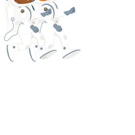
宇
宙
飛
行
士
の
よ
う
に
訓
練
す
る
。