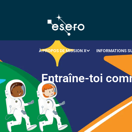
À PROPOS DE MISSION X
INFORMATIONS SU
E
n
t
r
a
î
n
e
-
t
o
i
c
o
m