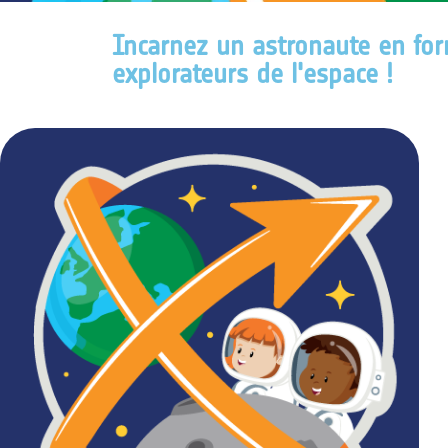
Incarnez un astronaute en for
explorateurs de l'espace !