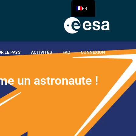
FR
R LE PAYS
ACTIVITÉS
FAQ
CONNEXION
m
e
u
n
a
s
t
r
o
n
a
u
t
e
!