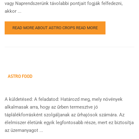
vagy Naprendszerünk távolabbi pontjait fogják felfedezni,
akkor ...
READ MORE ABOUT ASTRO CROPS
READ MORE
ASTRO FOOD
A küldetésed: A feladatod: Határozd meg, mely növények
alkalmasak arra, hogy az űrben termesztve jó
táplálékforrásként szolgáljanak az űrhajósok számára. Az
élelmiszer életünk egyik legfontosabb része, mert ez biztosítja
az üzemanyagot ...