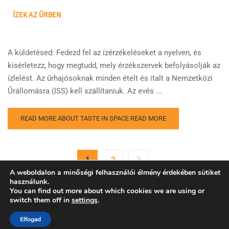
ÍZEK AZ ŰRBEN
A küldetésed: Fedezd fel az ízérzékeléseket a nyelven, és
kísérletezz, hogy megtudd, mely érzékszervek befolyásolják az
ízlelést. Az űrhajósoknak minden ételt és italt a Nemzetközi
Űrállomásra (ISS) kell szállítaniuk. Az evés ...
READ MORE ABOUT TASTE IN SPACE
READ MORE
1
2
A weboldalon a minőségi felhasználói élmény érdekében sütiket
használunk.
You can find out more about which cookies we are using or
switch them off in
settings
.
Copyright © Európai Űrügynökség. Minden jog fenntartva.
Elfogad