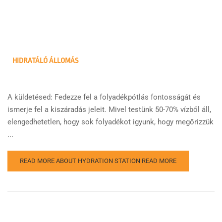
HIDRATÁLÓ ÁLLOMÁS
A küldetésed: Fedezze fel a folyadékpótlás fontosságát és
ismerje fel a kiszáradás jeleit. Mivel testünk 50-70% vízből áll,
elengedhetetlen, hogy sok folyadékot igyunk, hogy megőrizzük
...
READ MORE ABOUT HYDRATION STATION
READ MORE