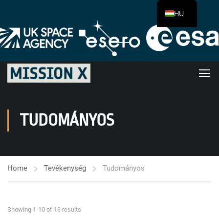
HU
TUDOMÁNYOS
Home
Tevékenység
Tudományos
Showing 1-10 of 13 results