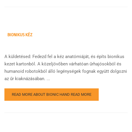
BIONIKUS KÉZ
A küldetésed: Fedezd fel a kéz anatómiáját, és építs bionikus
kezet kartonból. A közeljövőben várhatóan űrhajósokból és
humanoid robotokból álló legénységek fognak együtt dolgozni
az űr kiaknázásában. ...
READ MORE ABOUT BIONIC HAND
READ MORE