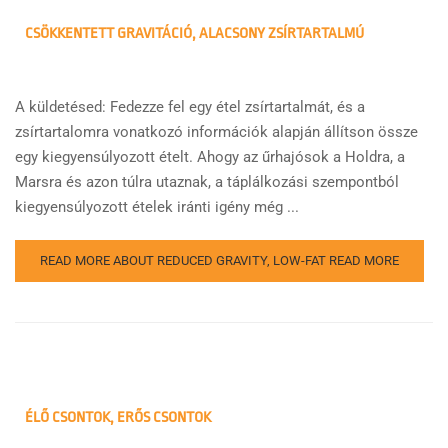
CSÖKKENTETT GRAVITÁCIÓ, ALACSONY ZSÍRTARTALMÚ
A küldetésed: Fedezze fel egy étel zsírtartalmát, és a
zsírtartalomra vonatkozó információk alapján állítson össze
egy kiegyensúlyozott ételt. Ahogy az űrhajósok a Holdra, a
Marsra és azon túlra utaznak, a táplálkozási szempontból
kiegyensúlyozott ételek iránti igény még ...
READ MORE ABOUT REDUCED GRAVITY, LOW-FAT
READ MORE
ÉLŐ CSONTOK, ERŐS CSONTOK