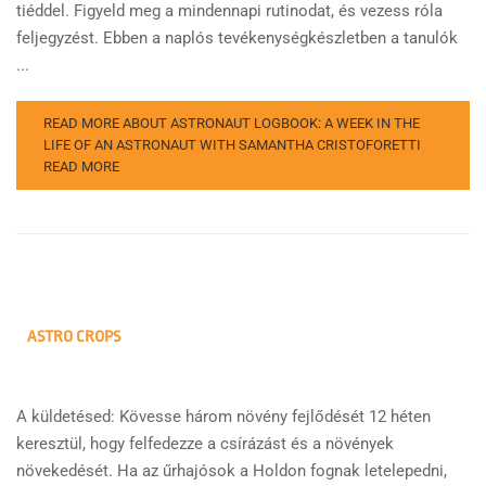
tiéddel. Figyeld meg a mindennapi rutinodat, és vezess róla
feljegyzést. Ebben a naplós tevékenységkészletben a tanulók
...
READ MORE ABOUT ASTRONAUT LOGBOOK: A WEEK IN THE
LIFE OF AN ASTRONAUT WITH SAMANTHA CRISTOFORETTI
READ MORE
ASTRO CROPS
A küldetésed: Kövesse három növény fejlődését 12 héten
keresztül, hogy felfedezze a csírázást és a növények
növekedését. Ha az űrhajósok a Holdon fognak letelepedni,