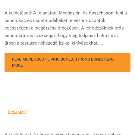
A küldetésed: A feladatod: Megfigyelni és összehasonlítani a
csontokat, és csontmodelleket tervezni a csontok
egészségének megőrzése érdekében. A felfedezőknek erős
csontokra van szükségük, hogy meg tudjanak birkózni az
űrben a testükre nehezedő fizikai kihívásokkal. ...
READ MORE ABOUT LIVING BONES, STRONG BONES
READ
MORE
ŰRSZEMÉT
A küldetésed: Az űrhajósokhoz hasonlóan, akiknek néha el