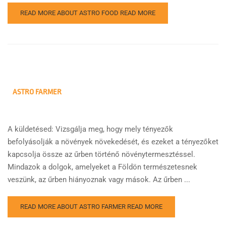
READ MORE ABOUT ASTRO FOOD
READ MORE
ASTRO FARMER
A küldetésed: Vizsgálja meg, hogy mely tényezők
befolyásolják a növények növekedését, és ezeket a tényezőket
kapcsolja össze az űrben történő növénytermesztéssel.
Mindazok a dolgok, amelyeket a Földön természetesnek
veszünk, az űrben hiányoznak vagy mások. Az űrben ...
READ MORE ABOUT ASTRO FARMER
READ MORE