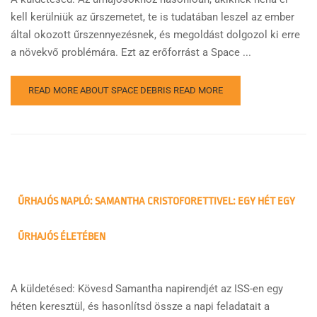
kell kerülniük az űrszemetet, te is tudatában leszel az ember
által okozott űrszennyezésnek, és megoldást dolgozol ki erre
a növekvő problémára. Ezt az erőforrást a Space ...
READ MORE ABOUT SPACE DEBRIS
READ MORE
ŰRHAJÓS NAPLÓ: SAMANTHA CRISTOFORETTIVEL: EGY HÉT EGY
ŰRHAJÓS ÉLETÉBEN
A küldetésed: Kövesd Samantha napirendjét az ISS-en egy
héten keresztül, és hasonlítsd össze a napi feladatait a