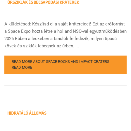
ŰRSZIKLÁK ÉS BECSAPÓDÁSI KRÁTEREK
A küldetésed: Készítsd el a saját krátereidet! Ezt az erőforrást
a Space Expo hozta létre a holland NSO-val együttműködésben
2026 Ebben a leckében a tanulók felfedezik, milyen típusú
kövek és sziklák lebegnek az űrben. ...
READ MORE ABOUT SPACE ROCKS AND IMPACT CRATERS
READ MORE
HIDRATÁLÓ ÁLLOMÁS