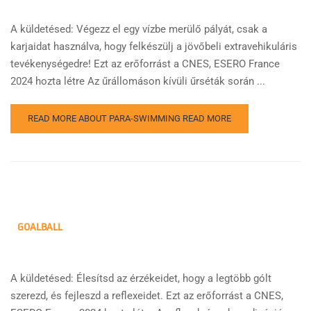
A küldetésed: Végezz el egy vízbe merülő pályát, csak a
karjaidat használva, hogy felkészülj a jövőbeli extravehikuláris
tevékenységedre! Ezt az erőforrást a CNES, ESERO France
2024 hozta létre Az űrállomáson kívüli űrséták során ...
READ MORE ABOUT PARA-SWIMMING
READ MORE
GOALBALL
A küldetésed: Élesítsd az érzékeidet, hogy a legtöbb gólt
szerezd, és fejleszd a reflexeidet. Ezt az erőforrást a CNES,