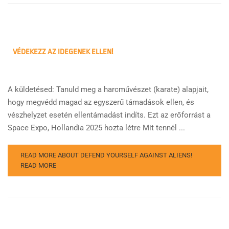
VÉDEKEZZ AZ IDEGENEK ELLEN!
A küldetésed: Tanuld meg a harcművészet (karate) alapjait,
hogy megvédd magad az egyszerű támadások ellen, és
vészhelyzet esetén ellentámadást indíts. Ezt az erőforrást a
Space Expo, Hollandia 2025 hozta létre Mit tennél ...
READ MORE ABOUT DEFEND YOURSELF AGAINST ALIENS!
READ MORE