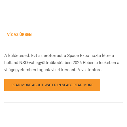
VÍZ AZ ŰRBEN
A küldetésed: Ezt az erőforrást a Space Expo hozta létre a
holland NSO-val együttműködésben 2026 Ebben a leckében a
világegyetemben fogunk vizet keresni. A víz fontos ...
READ MORE ABOUT WATER IN SPACE
READ MORE