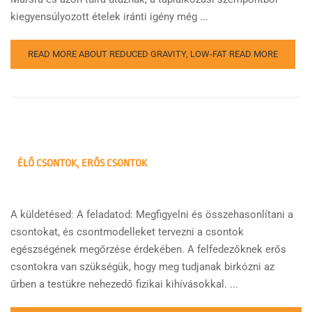
kiegyensúlyozott ételek iránti igény még ...
READ MORE ABOUT REDUCED GRAVITY, LOW-FAT
READ MORE
ÉLŐ CSONTOK, ERŐS CSONTOK
A küldetésed: A feladatod: Megfigyelni és összehasonlítani a
csontokat, és csontmodelleket tervezni a csontok
egészségének megőrzése érdekében. A felfedezőknek erős
csontokra van szükségük, hogy meg tudjanak birkózni az
űrben a testükre nehezedő fizikai kihívásokkal. ...