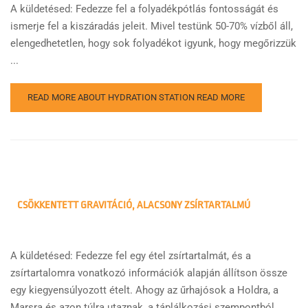
A küldetésed: Fedezze fel a folyadékpótlás fontosságát és
ismerje fel a kiszáradás jeleit. Mivel testünk 50-70% vízből áll,
elengedhetetlen, hogy sok folyadékot igyunk, hogy megőrizzük
...
READ MORE ABOUT HYDRATION STATION
READ MORE
CSÖKKENTETT GRAVITÁCIÓ, ALACSONY ZSÍRTARTALMÚ
A küldetésed: Fedezze fel egy étel zsírtartalmát, és a
zsírtartalomra vonatkozó információk alapján állítson össze
egy kiegyensúlyozott ételt. Ahogy az űrhajósok a Holdra, a
Marsra és azon túlra utaznak, a táplálkozási szempontból