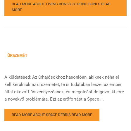
READ MORE ABOUT LIVING BONES, STRONG BONES
READ
MORE
ŰRSZEMÉT
A küldetésed: Az űrhajósokhoz hasonlóan, akiknek néha el
kell kerülniük az űrszemetet, te is tudatában leszel az ember
által okozott űrszennyezésnek, és megoldást dolgozol ki erre
a növekvő problémára. Ezt az erőforrást a Space ...
READ MORE ABOUT SPACE DEBRIS
READ MORE