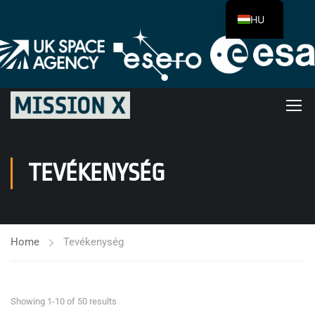
HU
TEVÉKENYSÉG
Home
Tevékenység
Showing 1-10 of 50 results