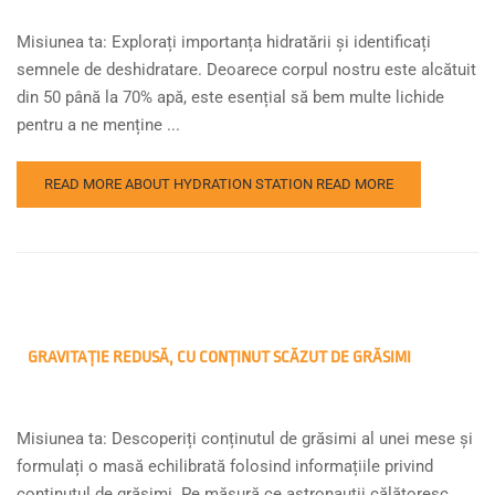
Misiunea ta: Explorați importanța hidratării și identificați
semnele de deshidratare. Deoarece corpul nostru este alcătuit
din 50 până la 70% apă, este esențial să bem multe lichide
pentru a ne menține ...
READ MORE ABOUT HYDRATION STATION
READ MORE
GRAVITAȚIE REDUSĂ, CU CONȚINUT SCĂZUT DE GRĂSIMI
Misiunea ta: Descoperiți conținutul de grăsimi al unei mese și
formulați o masă echilibrată folosind informațiile privind
conținutul de grăsimi. Pe măsură ce astronauții călătoresc