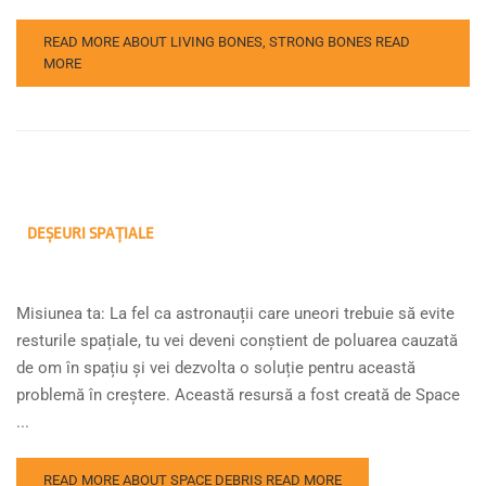
READ MORE ABOUT LIVING BONES, STRONG BONES
READ
MORE
DEȘEURI SPAȚIALE
Misiunea ta: La fel ca astronauții care uneori trebuie să evite
resturile spațiale, tu vei deveni conștient de poluarea cauzată
de om în spațiu și vei dezvolta o soluție pentru această
problemă în creștere. Această resursă a fost creată de Space
...
READ MORE ABOUT SPACE DEBRIS
READ MORE