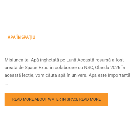
APA ÎN SPAȚIU
Misiunea ta: Apă înghețată pe Lună Această resursă a fost
creată de Space Expo în colaborare cu NSO, Olanda 2026 În
această lecție, vom căuta apă în univers. Apa este importantă
...
READ MORE ABOUT WATER IN SPACE
READ MORE