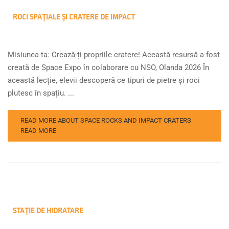
ROCI SPAȚIALE ȘI CRATERE DE IMPACT
Misiunea ta: Crează-ți propriile cratere! Această resursă a fost
creată de Space Expo în colaborare cu NSO, Olanda 2026 În
această lecție, elevii descoperă ce tipuri de pietre și roci
plutesc în spațiu. ...
READ MORE ABOUT SPACE ROCKS AND IMPACT CRATERS
READ MORE
STAȚIE DE HIDRATARE