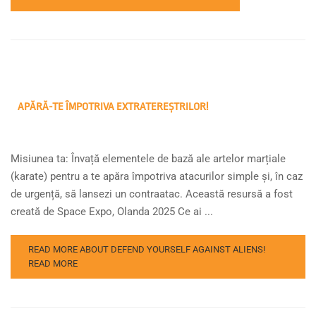
APĂRĂ-TE ÎMPOTRIVA EXTRATEREȘTRILOR!
Misiunea ta: Învață elementele de bază ale artelor marțiale
(karate) pentru a te apăra împotriva atacurilor simple și, în caz
de urgență, să lansezi un contraatac. Această resursă a fost
creată de Space Expo, Olanda 2025 Ce ai ...
READ MORE ABOUT DEFEND YOURSELF AGAINST ALIENS!
READ MORE