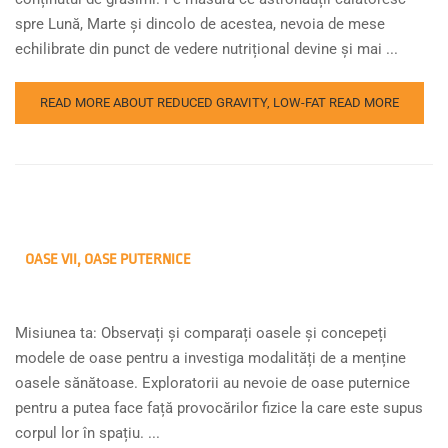
spre Lună, Marte și dincolo de acestea, nevoia de mese
echilibrate din punct de vedere nutrițional devine și mai ...
READ MORE ABOUT REDUCED GRAVITY, LOW-FAT
READ MORE
OASE VII, OASE PUTERNICE
Misiunea ta: Observați și comparați oasele și concepeți
modele de oase pentru a investiga modalități de a menține
oasele sănătoase. Exploratorii au nevoie de oase puternice
pentru a putea face față provocărilor fizice la care este supus
corpul lor în spațiu. ...