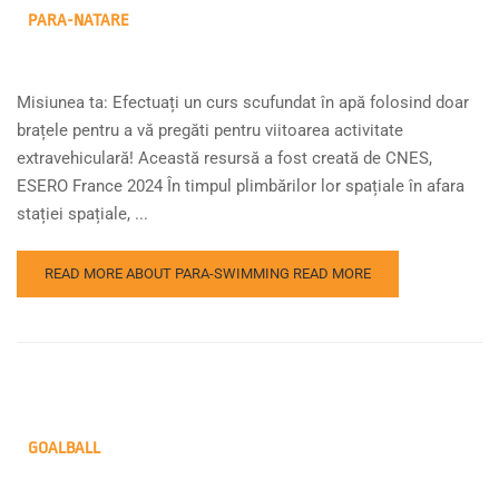
PARA-NATARE
Misiunea ta: Efectuați un curs scufundat în apă folosind doar
brațele pentru a vă pregăti pentru viitoarea activitate
extravehiculară! Această resursă a fost creată de CNES,
ESERO France 2024 În timpul plimbărilor lor spațiale în afara
stației spațiale, ...
READ MORE ABOUT PARA-SWIMMING
READ MORE
GOALBALL