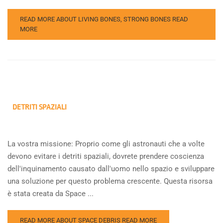
READ MORE ABOUT LIVING BONES, STRONG BONES
READ
MORE
DETRITI SPAZIALI
La vostra missione: Proprio come gli astronauti che a volte
devono evitare i detriti spaziali, dovrete prendere coscienza
dell'inquinamento causato dall'uomo nello spazio e sviluppare
una soluzione per questo problema crescente. Questa risorsa
è stata creata da Space ...
READ MORE ABOUT SPACE DEBRIS
READ MORE