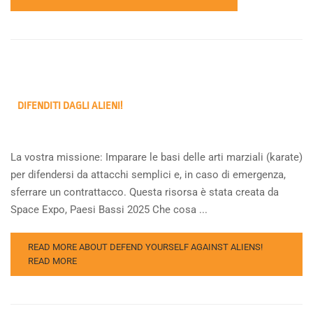
DIFENDITI DAGLI ALIENI!
La vostra missione: Imparare le basi delle arti marziali (karate)
per difendersi da attacchi semplici e, in caso di emergenza,
sferrare un contrattacco. Questa risorsa è stata creata da
Space Expo, Paesi Bassi 2025 Che cosa ...
READ MORE ABOUT DEFEND YOURSELF AGAINST ALIENS!
READ MORE