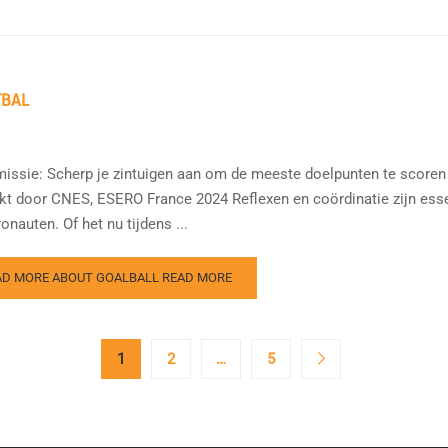
TBAL
issie: Scherp je zintuigen aan om de meeste doelpunten te scoren e
t door CNES, ESERO France 2024 Reflexen en coördinatie zijn esse
onauten. Of het nu tijdens ...
AD MORE ABOUT GOALBALL
READ MORE
1
2
…
5