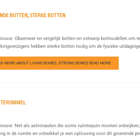
NDE BOTTEN, STERKE BOTTEN
issie: Observeer en vergelijk botten en ontwerp botmodellen om t
kingsreizigers hebben sterke botten nodig om de fysieke uitdagingen
AD MORE ABOUT LIVING BONES, STRONG BONES
READ MORE
MTEROMMEL
issie: Net als astronauten die soms ruimtepuin moeten ontwijken,
ling in de ruimte en ontwikkel je een oplossing voor dit groeiende 