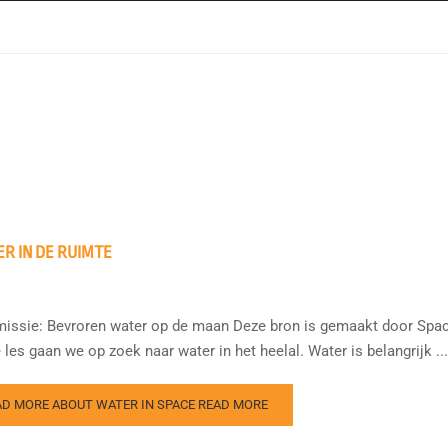
R IN DE RUIMTE
issie: Bevroren water op de maan Deze bron is gemaakt door Spa
 les gaan we op zoek naar water in het heelal. Water is belangrijk ...
AD MORE ABOUT WATER IN SPACE
READ MORE