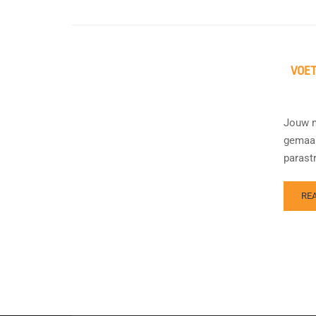
VOE
Jouw m
gemaak
parastr
RE