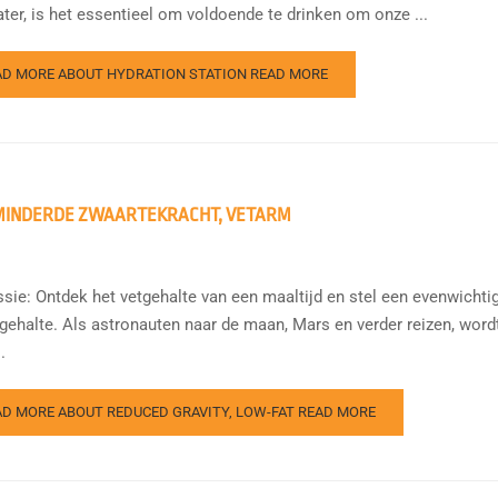
ter, is het essentieel om voldoende te drinken om onze ...
AD MORE ABOUT HYDRATION STATION
READ MORE
MINDERDE ZWAARTEKRACHT, VETARM
sie: Ontdek het vetgehalte van een maaltijd en stel een evenwichti
tgehalte. Als astronauten naar de maan, Mars en verder reizen, wor
.
AD MORE ABOUT REDUCED GRAVITY, LOW-FAT
READ MORE