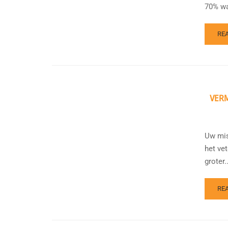
70% wa
RE
VER
Uw mis
het ve
groter..
RE