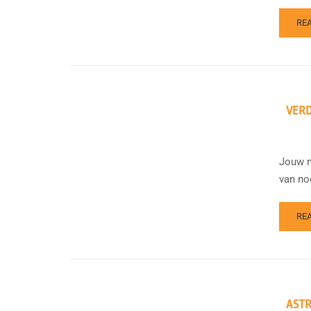
RE
VERD
Jouw m
van no
RE
ASTR