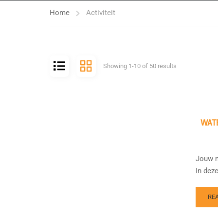
Home
Activiteit
Showing 1-10 of 50 results
WATE
Jouw m
In deze
RE