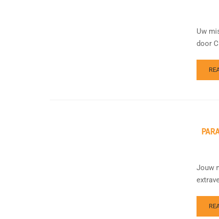
Uw mis
door C
RE
PAR
Jouw m
extrav
RE