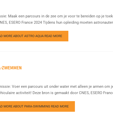
sie: Maak een parcours in de zee om je voor te bereiden op je toe
NES, ESERO France 2024 Tijdens hun opleiding moeten astronauten 
AD MORE ABOUT ASTRO AQUA
READ MORE
A-ZWEMMEN
issie: Voer een parcours uit onder water met alleen je armen om j
ehiculaire activiteit! Deze bron is gemaakt door CNES, ESERO Franc
AD MORE ABOUT PARA-SWIMMING
READ MORE