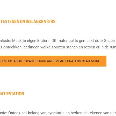
TESTENEN EN INSLAGKRATERS
issie: Maak je eigen kraters! Dit materiaal is gemaakt door Spac
es ontdekken leerlingen welke soorten stenen en rotsen er in de rui
AD MORE ABOUT SPACE ROCKS AND IMPACT CRATERS
READ MORE
ATIESTATION
sie: Ontdek het belang van hydratatie en herken de tekenen van uit