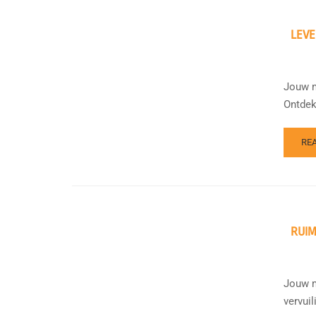
LEVE
Jouw m
Ontdek
RE
RUI
Jouw m
vervui