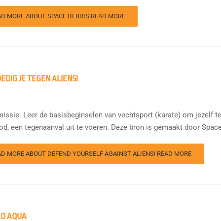
AD MORE ABOUT SPACE DEBRIS
READ MORE
EDIG JE TEGEN ALIENS!
issie: Leer de basisbeginselen van vechtsport (karate) om jezelf te
od, een tegenaanval uit te voeren. Deze bron is gemaakt door Space
AD MORE ABOUT DEFEND YOURSELF AGAINST ALIENS!
READ MORE
O AQUA